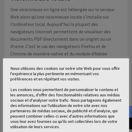
Une visionneuse en ligne est hébergée sur le serveur
Web alors qu’une visionneuse locale s’installe sur
l’ordinateur local. Aujourd’hui la plupart des
navigateurs Internet permettent de visualiser des
documents PDF directement dans un onglet ou un
iframe. C’est le cas des navigateurs Firefox et de
Chrome de manière native et du module d’Adobe
Reader pour Internet Explorer. Si l’expérience produite
se rapproche de celle d’une visionneuse en ligne, c’est
Nous utilisons des cookies sur notre site Web pour vous offrir
l'expérience la plus pertinente en mémorisant vos
bien une application hors ligne qui télécharge le fichier
préférences et en répétant vos visites.
sur l’ordinateur.
Les cookies nous permettent de personnaliser le contenu et
les annonces, d'offrir des fonctionnalités relatives aux médias
Il est tout à fait légitime de se demander s’il est
sociaux et d'analyser notre trafic. Nous partageons également
vraiment nécessaire d’avoir une visionneuse en ligne,
des informations sur l'utilisation de notre site avec nos
alors que les navigateurs Internet gèrent très bien la
partenaires de médias sociaux, de publicité et d'analyse, qui
peuvent combiner celles-ci avec d'autres informations que
visualisation de documents. Un certain nombre
vous leur avez fournies ou qu'ils ont collectées lors de votre
d’arguments penchent cependant en faveur d’une
utilisation de leurs services.