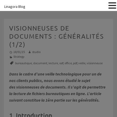
Linagora Blog
VISIONNEUSES DE
DOCUMENTS : GÉNÉRALITÉS
(1/2)
18/01/15
studio
Strategy
bureautique
,
document
,
lecture
,
odf
,
office
,
pdf
,
veille
,
visionneuse
Dans le cadre d’une veille technologique pour un de
nos clients publics, nous avons étudié le sujet
des visionneuses de documents. Il s’agit de permettre
la lecture de fichiers bureautiques en ligne. L’article
suivant constitue la 1ère partie sur les généralités.
1. Introduction