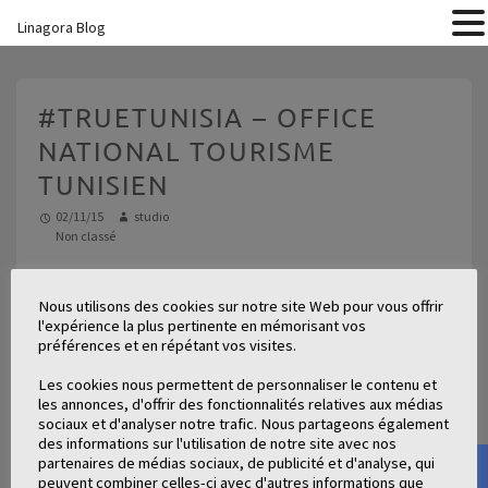
Linagora Blog
#TRUETUNISIA – OFFICE
NATIONAL TOURISME
TUNISIEN
02/11/15
studio
Non classé
Site internet TrueTunisia.travel Campagne de
Nous utilisons des cookies sur notre site Web pour vous offrir
promotion pour le tourisme en Tunisie Problématique
l'expérience la plus pertinente en mémorisant vos
Comment mettre en valeur une campagne de 15 vidéos
préférences et en répétant vos visites.
pour la promotion touristique en Tunisie ? Mission
Les cookies nous permettent de personnaliser le contenu et
Réaliser un site promotionnel capitalisant sur les
les annonces, d'offrir des fonctionnalités relatives aux médias
sensations du voyage Inviter au voyage via une carte de
sociaux et d'analyser notre trafic. Nous partageons également
parcours touristiques Géolocaliser les photos des lieux
des informations sur l'utilisation de notre site avec nos
partenaires de médias sociaux, de publicité et d'analyse, qui
à […]
peuvent combiner celles-ci avec d'autres informations que