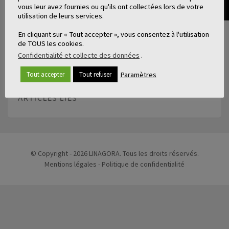
vous leur avez fournies ou qu'ils ont collectées lors de votre
Cet article
#TrueTunisia – Office National Tourisme
utilisation de leurs services.
Tunisien
est apparu en premier sur
NEOMA interactive
.
En cliquant sur « Tout accepter », vous consentez à l'utilisation
de TOUS les cookies.
Confidentialité et collecte des données
.
Paramètres
Tout accepter
Tout refuser
ARTICLES LIÉS
© Copyright - 2026 LINAGORA. Tous les droits réservés.
Mentions légales
-
Politique de confidentialité