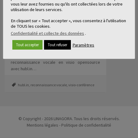
vous leur avez fournies ou qu'ils ont collectées lors de votre
RECONNAISSANCE DE LA PAROLE
utilisation de leurs services.
EN VISIOCONF AVEC HUBL.IN
3 min
En cliquant sur « Tout accepter », vous consentez à l'utilisation
de TOUS les cookies.
Reconnaissance vocale, génération
Confidentialité et collecte des données
.
automatisée de compte-rendu, indexation des
echanges, recherche et analyse des
Paramètres
Tout accepter
Tout refuser
discussions….cette vidéo propose de
découvrir les possibilités offertes par la
reconnaissance vocale en visio opensource
avec hubl.in…
hubl.in
,
reconnaissance vocale
,
visio-conférence
© Copyright - 2026 LINAGORA. Tous les droits réservés.
Mentions légales
-
Politique de confidentialité