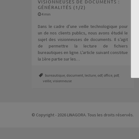
VISIONNEUSES DE DOCUMENTS :
GÉNÉRALITÉS (1/2)
4 min
Dans le cadre d’une veille technologique pour
un de nos clients publics, nous avons étudié le
sujet des visionneuses de documents. Il s’agit
de permettre la lecture de fichiers
bureautiques en ligne. L’article suivant constitue
la 1ère partie sur les…
bureautique
,
document
,
lecture
,
odf
,
office
,
pdf
,
veille
,
visionneuse
© Copyright - 2026 LINAGORA. Tous les droits réservés.