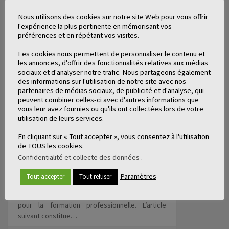
Nous utilisons des cookies sur notre site Web pour vous offrir
l'expérience la plus pertinente en mémorisant vos
préférences et en répétant vos visites.
Les cookies nous permettent de personnaliser le contenu et
les annonces, d'offrir des fonctionnalités relatives aux médias
sociaux et d'analyser notre trafic. Nous partageons également
des informations sur l'utilisation de notre site avec nos
partenaires de médias sociaux, de publicité et d'analyse, qui
peuvent combiner celles-ci avec d'autres informations que
vous leur avez fournies ou qu'ils ont collectées lors de votre
utilisation de leurs services.
FORMATION EN LIGNE :
PLATEFORMES D’E-LEARNING (2/3)
En cliquant sur « Tout accepter », vous consentez à l'utilisation
17 min
de TOUS les cookies.
Confidentialité et collecte des données
.
Dans le cadre d’une veille stratégique pour un
de nos clients publics, nous avons étudié le
Paramètres
Tout accepter
Tout refuser
sujet de la formation en ligne. Il s’agit de faire un
panorama des outils e-learning du marché
pour la formation professionnelle. L’article
suivant constitue…