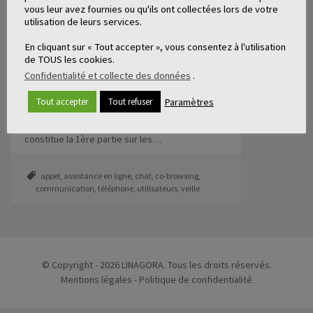
vous leur avez fournies ou qu'ils ont collectées lors de votre
ASSISTANCE EN LIGNE :
utilisation de leurs services.
GÉNÉRALITÉS (1/2)
8 min
En cliquant sur « Tout accepter », vous consentez à l'utilisation
de TOUS les cookies.
Dans le cadre d’une veille technologique pour
Confidentialité et collecte des données
.
un de nos clients publics, nous avons étudié le
sujet des outils d’assistance en ligne. Il s’agit de
Paramètres
Tout accepter
Tout refuser
conseiller les services d’assistance
informatique à distance. L’article suivant
constitue la 1ère partie sur les…
appel
,
assistance en ligne
,
chat
,
co-browsing
,
communication
,
téléphone
,
utilisateurs
,
veille
© Copyright - 2026 LINAGORA. Tous les droits réservés.
Mentions légales
-
Politique de confidentialité