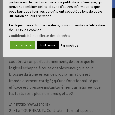
partenaires de médias sociaux, de publicité et d'analyse, qui
Un logiciel libre n’est pas libre de droits. L’auteur d’un
peuvent combiner celles-ci avec d'autres informations que
vous leur avez fournies ou qu'ils ont collectées lors de votre
logiciel libre n’abandonne pas ses droits d’auteur mais
utilisation de leurs services.
concède à chacun les libertés indiquées dans la
définition.
En cliquant sur « Tout accepter », vous consentez à l'utilisation
de TOUS les cookies.
La dernière liberté constitue le pilier du logiciel libre :
Confidentialité et collecte des données
.
en permettant aux licenciés de distribuer les
Paramètres
Tout accepter
Tout refuser
modifications elle organise un système où « chaque
utilisateur, devenant programmateur occasionnel,
coopère à son perfectionnement, de sorte que le
logiciel échappe à toute obsolescence ; que tout
blocage dû à une erreur de programmation est
immédiatement corrigé ; qu’une fonctionnalité peu
efficace est presque instantanément améliorée ; que
les tests sont plus nombreux, etc. »
2
.
1

http://www.fsf.org/
2
 Le TOURNEAU P., Contrats informatiques et