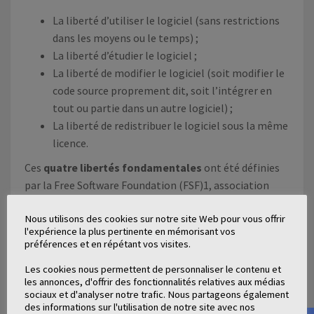
La liberté d’utiliser le logiciel (sans restrictions
dans les moyens ou le temps) ;
La liberté d’étudier le logiciel ;
La liberté de modifier le logiciel (soit modifier le
code source proprement dit, soit l’intégrer en
tout ou partie dans un autre logiciel) ;
La liberté de redistribuer le logiciel sous la même
licence.
Ces
quatre libertés fondamentales
ont été définies
par la Free Software Foundation (FSF)1, association
fondée en 1985 à l’initiative de Richard Stallman pour
Nous utilisons des cookies sur notre site Web pour vous offrir
promouvoir une vision du développement logiciel
l'expérience la plus pertinente en mémorisant vos
basée sur le partage et l’entraide.
préférences et en répétant vos visites.
Si une de ces quatre libertés mentionnées n’est pas
Les cookies nous permettent de personnaliser le contenu et
les annonces, d'offrir des fonctionnalités relatives aux médias
garantie, le logiciel n’est pas libre.
Un logiciel qui
sociaux et d'analyser notre trafic. Nous partageons également
n’est pas libre est dit propriétaire ou privatif.
des informations sur l'utilisation de notre site avec nos