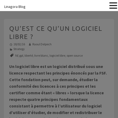
Linagora Blog
QU’EST CE QU’UN LOGICIEL
LIBRE ?
18/02/16
Raoul Delpech
Strategy
fsf
,
gpl
,
liberté
,
livre blanc
,
logiciel libre
,
open source
Un logiciel libre est un logiciel distribué sous une
licence respectant les principes énoncés par la FSF.
Cette fondation peut, sur demande, étudier la
conformité des licences à ces principes et les
certifier comme étant « libres » lorsque la licence
respecte quatre principes fondamentaux
consistant à permettre à l’utilisateur du logiciel
d’utiliser d’étudier, de modifier et redistribuer le