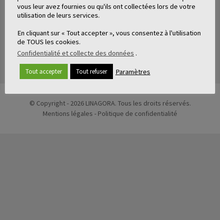
→
vous leur avez fournies ou qu'ils ont collectées lors de votre
utilisation de leurs services.
En cliquant sur « Tout accepter », vous consentez à l'utilisation
de TOUS les cookies.
ARTICLES LIÉS
Confidentialité et collecte des données
.
Paramètres
Tout accepter
Tout refuser
© Copyright - 2026 LINAGORA. Tous les droits réservés.
Mentions légales
-
Politique de confidentialité