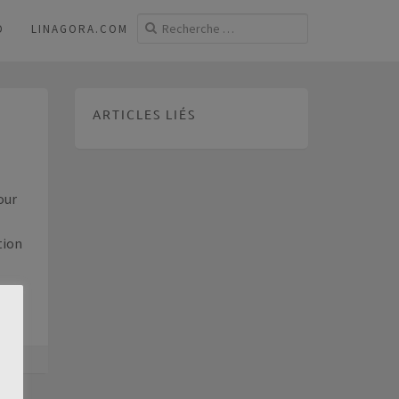
D
LINAGORA.COM
ARTICLES LIÉS
our
tion