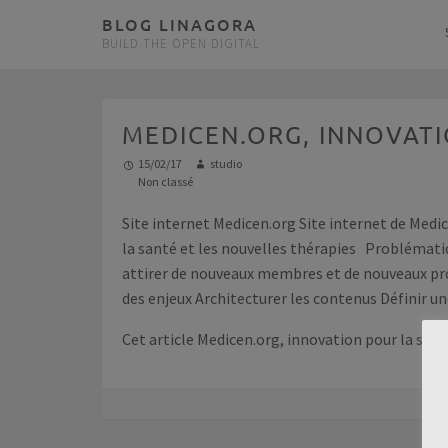
BLOG LINAGORA
BUILD THE OPEN DIGITAL
MEDICEN.ORG, INNOVAT
15/02/17
studio
Non classé
Site internet Medicen.org Site internet de Med
la santé et les nouvelles thérapies Problémat
attirer de nouveaux membres et de nouveaux pr
des enjeux Architecturer les contenus Définir u
Cet article
Medicen.org, innovation pour la san