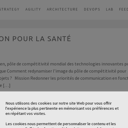
STRATEGY
AGILITY
ARCHITECTURE
DEVOPS
LAB
FEE
ION POUR LA SANTÉ
icen, pôle de compétitivité mondial des technologies innovantes p
ique Comment redynamiser l’image du pôle de compétitivité pour
ojets ? Mission Redonner les priorités de communication en fonc
ne […]
té
est apparu en premier sur
NEOMA interactive
.
Nous utilisons des cookies sur notre site Web pour vous offrir
l'expérience la plus pertinente en mémorisant vos préférences et
en répétant vos visites.
Les cookies nous permettent de personnaliser le contenu et les