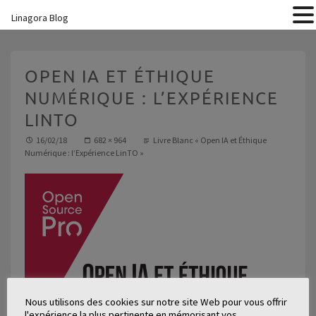
Linagora Blog
OPEN IA ET ÉTHIQUE
NUMÉRIQUE : L’EXPÉRIENCE
LINTO
16/02/18
682 × 964
Livre Blanc « Open IA et Éthique
Numérique : l’Expérience LinTO »
Nous utilisons des cookies sur notre site Web pour vous offrir
l'expérience la plus pertinente en mémorisant vos