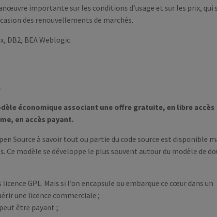
anœuvre importante sur les conditions d’usage et sur les prix, qui
ccasion des renouvellements de marchés.
ix, DB2, BEA Weblogic.
e
le économique associant une offre gratuite, en libre accès
mme, en accès payant.
pen Source à savoir tout ou partie du code source est disponible m
es. Ce modèle se développe le plus souvent autour du modèle de d
ous licence GPL. Mais si l’on encapsule ou embarque ce cœur dans un
érir une licence commerciale ;
peut être payant ;