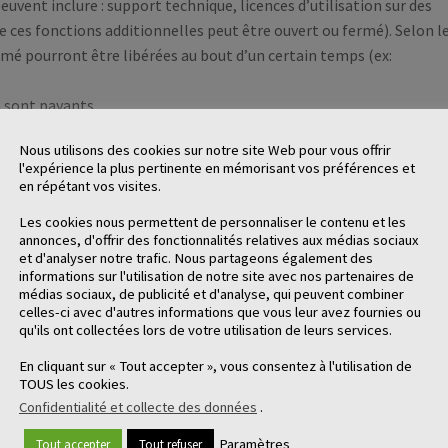
nt inclure : support technique, licences d’utilisation sur des
e ces fonctions additionnelles peut être ouvert ou fermé). Selon l
rmé pourront être libérées au bout d’un certain temps (ex:
n sont payants.
 sur 2 points :
Nous utilisons des cookies sur notre site Web pour vous offrir
l'expérience la plus pertinente en mémorisant vos préférences et
communauté de développeurs actifs autour du logiciel : la solution 
en répétant vos visites.
 par un concurrent et les développeurs retirés du projet (Exemple :
Les cookies nous permettent de personnaliser le contenu et les
annonces, d'offrir des fonctionnalités relatives aux médias sociaux
 la stratégie de développement de l’éditeur, l’utilisateur se voit
et d'analyser notre trafic. Nous partageons également des
informations sur l'utilisation de notre site avec nos partenaires de
Exemple : Alfresco).
médias sociaux, de publicité et d'analyse, qui peuvent combiner
celles-ci avec d'autres informations que vous leur avez fournies ou
ons sont également imposées par le non support d’une version
qu'ils ont collectées lors de votre utilisation de leurs services.
ailles de sécurité. Les correctifs sont majoritairement produits sur
En cliquant sur « Tout accepter », vous consentez à l'utilisation de
TOUS les cookies.
Confidentialité et collecte des données
.
Paramètres
Tout accepter
Tout refuser
source complet de la distribution Linux est disponible sous la for