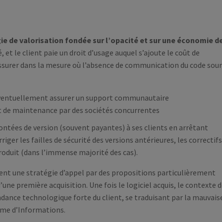
gie de valorisation fondée sur l’opacité et sur une économie d
é, et le client paie un droit d’usage auquel s’ajoute le coût de
assurer dans la mesure où l’absence de communication du code sou
ventuellement assurer un support communautaire
et de maintenance par des sociétés concurrentes
ntées de version (souvent payantes) à ses clients en arrêtant
er les failles de sécurité des versions antérieures, les correctifs
produit (dans l’immense majorité des cas).
ent une stratégie d’appel par des propositions particulièrement
ne première acquisition. Une fois le logiciel acquis, le contexte 
nce technologique forte du client, se traduisant par la mauvais
ème d’Informations.