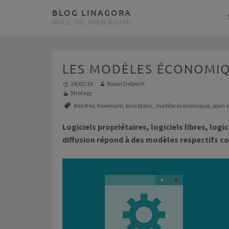
BLOG LINAGORA
BUILD THE OPEN DIGITAL
LES MODÈLES ÉCONOMIQ
18/02/16
Raoul Delpech
Strategy
free free
,
freemium
,
livre blanc
,
modèle économique
,
open 
Logiciels propriétaires, logiciels libres, logi
diffusion répond à des modèles respectifs c