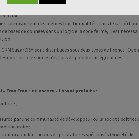
es des mises à jour binaires (correctifs, sécurité), il est nécessai
 Red Hat.
erciale disposent des mêmes fonctionnalités. Dans le cas où l’on
de bases de données dans un logiciel à code fermé, il est nécessai
ution.
le CRM SugarCRM sont distribuées sous deux types de licence : Open
s dont le code source n’est pas disponible, intègrent des
 Free Free » ou encore « libre et gratuit » :
utaire ;
assurée par une communauté de développeur ou la société éditrice
communautaire ;
 sont disponibles auprès de prestataires spécialisés (Société de