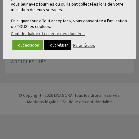
vous leur avez fournies ou qu'ils ont collectées lors de votre
utilisation de leurs services.
En cliquant sur « Tout accepter », vous consentez à l'utilisation
de TOUS les cookies.
→
Confidentialité et collecte des données
.
Paramètres
Tout accepter
Tout refuser
ARTICLES LIÉS
© Copyright - 2026 LINAGORA. Tous les droits réservés.
Mentions légales
-
Politique de confidentialité