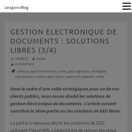
Linagora Blog
GESTION ELECTRONIQUE DE
DOCUMENTS : SOLUTIONS
LIBRES (3/4)
18/08/15
studio
Architecture
alfresco
,
apache chemistry
,
cmis
,
ged
,
logicadoc
,
mongodb
,
nemakiware
,
nuxeo
,
open source
,
opencmis
,
openkm
,
veille
Dans le cadre d’une veille stratégiques pour un de nos
clients publics, nous avons étudié les solutions de
gestion électronique de documents. L’article suivant
constitue la 3ème partie sur les solutions de GED libres.
La partie ci-dessous décrit les solutions de GED
utilisant OpenCMIS. L’objectif est de relever les choix