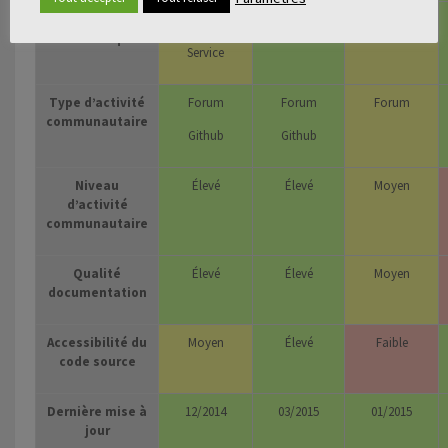
Modèle
Freemium
Service
Freemium
économique
Service
Type d’activité
Forum
Forum
Forum
communautaire
Github
Github
Niveau
Élevé
Élevé
Moyen
d’activité
communautaire
Qualité
Élevé
Élevé
Moyen
documentation
Accessibilité du
Moyen
Élevé
Faible
code source
Dernière mise à
12/2014
03/2015
01/2015
jour