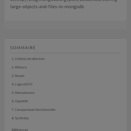
large-objects-and-files-in-mongodb
SOMMAIRE
1. Critères de sélection
2. Alfresco
3. Nuxeo
4. LogicalDOC
5. Nemakiware
6. OpenKM
7. Comparaison fonctionnelle
8. Synthèse
Références