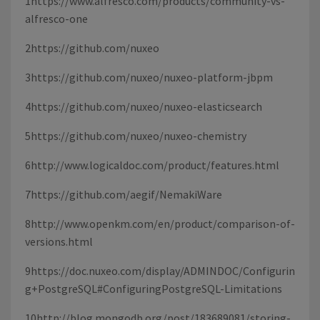
1
https://www.alfresco.com/products/community-vs-
alfresco-one
2
https://github.com/nuxeo
3
https://github.com/nuxeo/nuxeo-platform-jbpm
4
https://github.com/nuxeo/nuxeo-elasticsearch
5
https://github.com/nuxeo/nuxeo-chemistry
6
http://www.logicaldoc.com/product/features.html
7
https://github.com/aegif/NemakiWare
8
http://www.openkm.com/en/product/comparison-of-
versions.html
9
https://doc.nuxeo.com/display/ADMINDOC/Configurin
g+PostgreSQL#ConfiguringPostgreSQL-Limitations
10
http://blog.mongodb.org/post/183689081/storing-