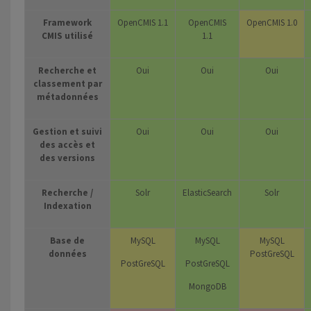
Framework
OpenCMIS 1.1
OpenCMIS
OpenCMIS 1.0
CMIS utilisé
1.1
Recherche et
Oui
Oui
Oui
classement par
métadonnées
Gestion et suivi
Oui
Oui
Oui
des accès et
des versions
Recherche /
Solr
ElasticSearch
Solr
Indexation
Base de
MySQL
MySQL
MySQL
données
PostGreSQL
PostGreSQL
PostGreSQL
MongoDB