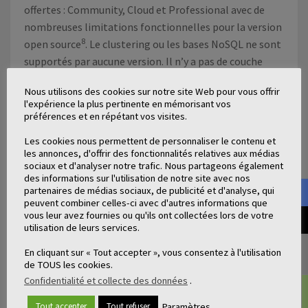
offertes : Community, Cloud et Professional avec de
nombreuses limitations fonctionnelles pour la version
8
open source
. Le clustering ou les bases NoSQL ne sont
supportés par aucune version. Il n’y a pas de couche
persistance Notons que OpenKM n’a pas été mis à jour
Nous utilisons des cookies sur notre site Web pour vous offrir
depuis presque un an d’où l’absence du support de la
l'expérience la plus pertinente en mémorisant vos
norme 1.0.
préférences et en répétant vos visites.
Les cookies nous permettent de personnaliser le contenu et
7. Comparaison fonctionnelle
les annonces, d'offrir des fonctionnalités relatives aux médias
sociaux et d'analyser notre trafic. Nous partageons également
des informations sur l'utilisation de notre site avec nos
Le tableau suivant compare les fonctionnalités des
partenaires de médias sociaux, de publicité et d'analyse, qui
solutions de GED retenues :
peuvent combiner celles-ci avec d'autres informations que
vous leur avez fournies ou qu'ils ont collectées lors de votre
utilisation de leurs services.
Alfresco
LogicalDOC
Nuxeo
Platform
En cliquant sur « Tout accepter », vous consentez à l'utilisation
Community
Community
de TOUS les cookies.
Confidentialité et collecte des données
.
Licence
LGPL
LGPL
LGPLv3
Paramètres
Tout accepter
Tout refuser