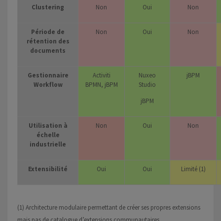
Clustering
Non
Oui
Non
Période de
Non
Oui
Non
rétention des
documents
Gestionnaire
Activiti
Nuxeo
jBPM
Workflow
BPMN, jBPM
Studio
jBPM
Utilisation à
Non
Oui
Non
échelle
industrielle
Extensibilité
Oui
Oui
Limité (1)
(1) Architecture modulaire permettant de créer ses propres extensions
mais pas de catalogue d’extensions communautaires