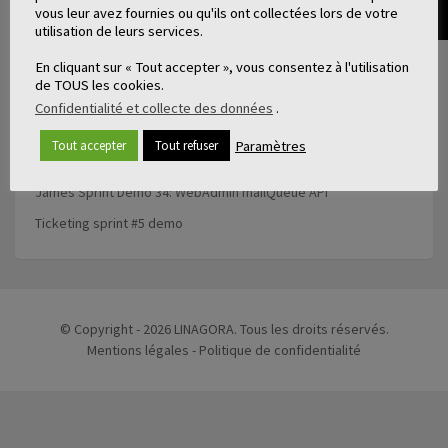
vous leur avez fournies ou qu'ils ont collectées lors de votre
premium mode
utilisation de leurs services.
LinShare SaaS sprint #8 – Register a customer in Stripe – free
En cliquant sur « Tout accepter », vous consentez à l'utilisation
mode
de TOUS les cookies.
OpenPaaS teaser : the open source collaborative platform
Confidentialité et collecte des données
.
CryptPad Sprint #2 Demo (Subtitles included)
Paramètres
Tout accepter
Tout refuser
Illustration of a user flow within OpenPaaS
James Sprint Demo 34: WebAdmin mailQueue API
Ticketing sprint #5 demo
© Copyright - 2026 LINAGORA. Tous les droits réservés.
Mentions légales
-
Politique de confidentialité