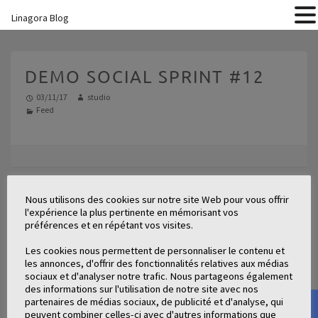
Linagora Blog
DEMO SOCIAL SPRINT #12
03/11/17
studio
Feed
Nous utilisons des cookies sur notre site Web pour vous offrir
ARTICLES LIÉS
l'expérience la plus pertinente en mémorisant vos
préférences et en répétant vos visites.
The LinTO case is being printed
Les cookies nous permettent de personnaliser le contenu et
Inbox – "mailto" feature
les annonces, d'offrir des fonctionnalités relatives aux médias
sociaux et d'analyser notre trafic. Nous partageons également
LinShare SaaS sprint #8 – Upgrading a customer in the premium
des informations sur l'utilisation de notre site avec nos
yearly mode
partenaires de médias sociaux, de publicité et d'analyse, qui
LinShare SaaS sprint #8 – Upgrading a customer in the monthly
peuvent combiner celles-ci avec d'autres informations que