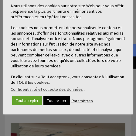
code. Si j’étais déjà familier avec Linux, ce n’était pas le
Nous utilisons des cookies sur notre site Web pour vous offrir
l'expérience la plus pertinente en mémorisant vos
cas du développement web, que je découvrais pour la
préférences et en répétant vos visites.
première fois.
Les cookies nous permettent de personnaliser le contenu et
les annonces, d'offrir des fonctionnalités relatives aux médias
Quels ont été les principaux défis pour toi?
sociaux et d'analyser notre trafic. Nous partageons également
L’apprentissage du développement web, et
des informations sur l'utilisation de notre site avec nos
d’AngularJS. La mise en place de mon environnement
partenaires de médias sociaux, de publicité et d'analyse, qui
peuvent combiner celles-ci avec d'autres informations que
de travail, à base de Docker et de module Node.js, a été
vous leur avez fournies ou qu'ils ont collectées lors de votre
ardue.
utilisation de leurs services.
Qu’est-ce que tu as le plus apprécié?
En cliquant sur « Tout accepter », vous consentez à l'utilisation
de TOUS les cookies.
L’ambiance de travail détendue et les activités pour se
Confidentialité et collecte des données
.
détendre lors de la pause déjeuner, comme le Baby
Paramètres
Tout accepter
Tout refuser
Foot. Peu d’entreprises ont une telle qualité de vie au
travail.