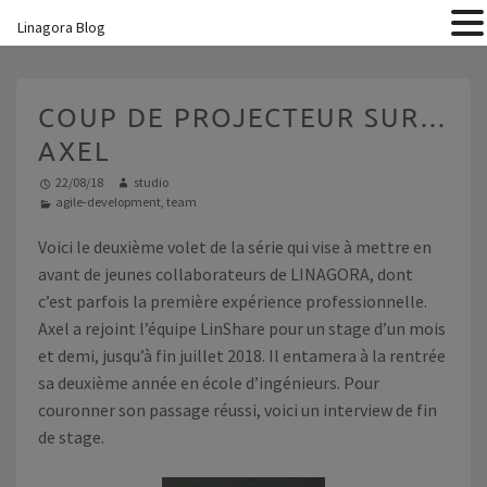
Linagora Blog
COUP DE PROJECTEUR SUR…
AXEL
22/08/18
studio
agile-development
,
team
Voici le deuxième volet de la série qui vise à mettre en
avant de jeunes collaborateurs de
LINAGORA
, dont
c’est parfois la première expérience professionnelle.
Axel a rejoint l’équipe
LinShare
pour un stage d’un mois
et demi, jusqu’à fin juillet 2018. Il entamera à la rentrée
sa deuxième année en école d’ingénieurs. Pour
couronner son passage réussi, voici un interview de fin
de stage.