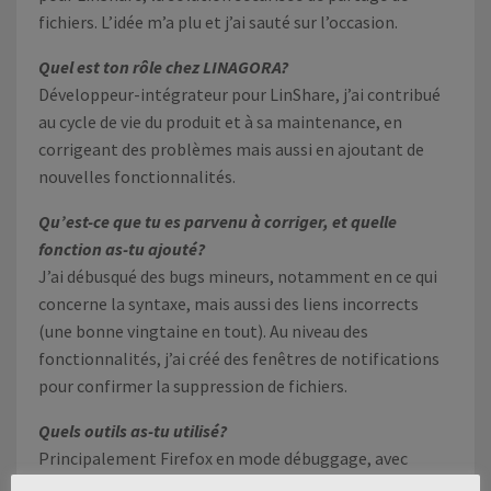
fichiers. L’idée m’a plu et j’ai sauté sur l’occasion.
Quel est ton rôle chez LINAGORA?
Développeur-intégrateur pour LinShare, j’ai contribué
au cycle de vie du produit et à sa maintenance, en
corrigeant des problèmes mais aussi en ajoutant de
nouvelles fonctionnalités.
Qu’est-ce que tu es parvenu à corriger, et quelle
fonction as-tu ajouté?
J’ai débusqué des bugs mineurs, notamment en ce qui
concerne la syntaxe, mais aussi des liens incorrects
(une bonne vingtaine en tout). Au niveau des
fonctionnalités, j’ai créé des fenêtres de notifications
pour confirmer la suppression de fichiers.
Quels outils as-tu utilisé?
Principalement Firefox en mode débuggage, avec
l’ajout de points d’arrêts, et VSCode pour l’édition du