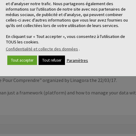
et d'analyser notre trafic. Nous partageons également des
informations sur l'utilisation de notre site avec nos partenaires de
médias sociaux, de publicité et d'analyse, qui peuvent combiner
celles-ci avec d'autres informations que vous leur avez fournies ou
qu'ils ont collectées lors de votre utilisation de leurs services.
En cliquant sur « Tout accepter », vous consentez à l'utilisation de
TOUS les cookies.
Confidentialité et collecte des données
.
Paramètres
Tout accepter
Tout refuser
née Pour Comprendre" organized by Linagora the 22/03/17.
 than just a framework (platform) and how to manage your data wi