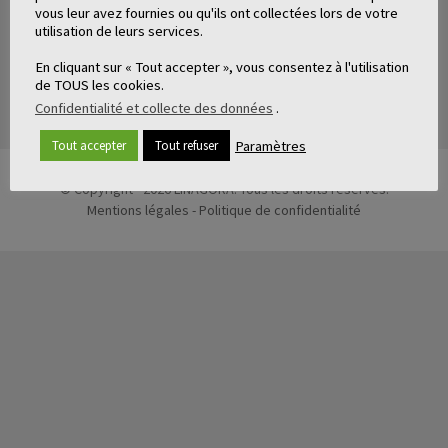
vous leur avez fournies ou qu'ils ont collectées lors de votre
utilisation de leurs services.
En cliquant sur « Tout accepter », vous consentez à l'utilisation
ARTICLES LIÉS
de TOUS les cookies.
Confidentialité et collecte des données
.
Paramètres
Tout accepter
Tout refuser
© Copyright - 2026 LINAGORA. Tous les droits réservés.
Mentions légales
-
Politique de confidentialité